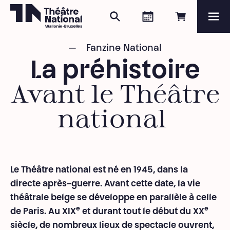
Rechercher
Agenda
Réserver e
Me
Théâtre National
Wallonie-Bruxelles
Fanzine National
Magazine
La préhistoire
Programme
Avant le Théâtre
national
Le Théâtre national est né en 1945, dans la
directe après-guerre. Avant cette date, la vie
théâtrale belge se développe en parallèle à celle
e
e
de Paris. Au XIX
et durant tout le début du XX
siècle, de nombreux lieux de spectacle ouvrent,