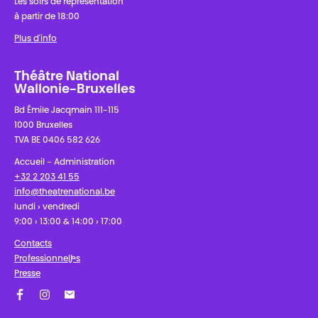
Les soirs de représentation
à partir de 18:00
Plus d'info
Théâtre National
Wallonie-Bruxelles
Bd Émile Jacqmain 111-115
1000 Bruxelles
TVA BE 0406 582 626
Accueil - Administration
+32 2 203 41 55
info@theatrenational.be
lundi › vendredi
9:00 › 13:00 & 14:00 › 17:00
Contacts
Professionnel·les
Presse
Facebook
Instagram
Abonnez-vous à notre newsletter !