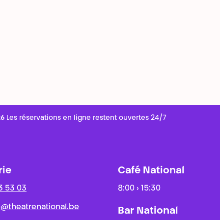
26
Les réservations en ligne restent ouvertes 24/7
rie
Café National
3 53 03
8:00 › 15:30
ie@theatrenational.be
Bar National