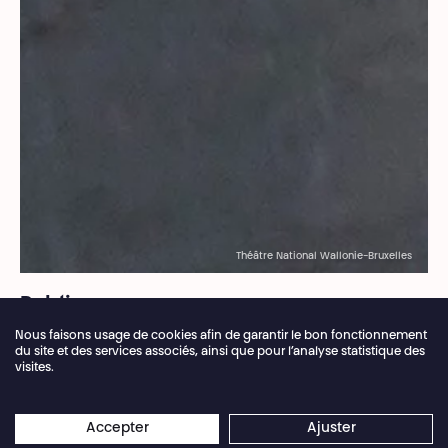
Théâtre National Wallonie-Bruxelles
Fil d’Ariane
Publics
Nous faisons usage de cookies afin de garantir le bon fonctionnement
Projets et
du site et des services associés, ainsi que pour l’analyse statistique des
visites.
activités
Fermeture annuelle de la billetterie du 04.07 >
×
16.08.2026
Les réservations en ligne restent
Accepter
Ajuster
ouvertes 24/7