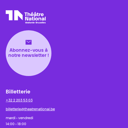
Théâtre National
Wallonie-Bruxelles
Abonnez-vous à
notre newsletter !
Billetterie
+32 2 203 53 03
billetterie@theatrenational.be
mardi › vendredi
14:00 › 18:00