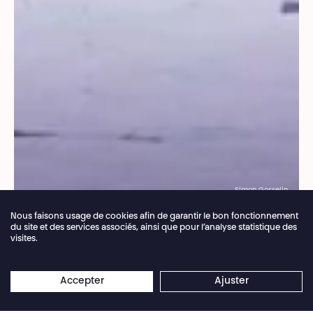
Simon Gosselin
Nous faisons usage de cookies afin de garantir le bon fonctionnement
Fil d’Ariane
Billetterie
du site et des services associés, ainsi que pour l’analyse statistique des
visites.
Tarifs
Fermeture annuelle de la billetterie du 04.07 >
×
16.08.2026
Les réservations en ligne restent
Accepter
Ajuster
ouvertes 24/7