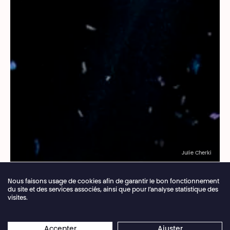
Julie Cherki
Fil d’Ariane
Nous faisons usage de cookies afin de garantir le bon fonctionnement
Abo & Pass
du site et des services associés, ainsi que pour l’analyse statistique des
visites.
National
Fermeture annuelle de la billetterie du 04.07 >
×
16.08.2026
Les réservations en ligne restent
Accepter
Ajuster