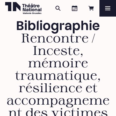
Rechercher
Agenda
Réserver e
Me
Théâtre National
Wallonie-Bruxelles
Bibliographie
Magazine
Rencontre /
Programme
Inceste,
mémoire
traumatique,
résilience et
accompagneme
nt des victimes