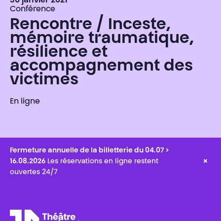
30 janvier 2021
Conférence
Rencontre / Inceste,
mémoire traumatique,
résilience et
accompagnement des
victimes
En ligne
Fermeture annuelle de la billetterie du 04.07 >
×
16.08.2026
Les réservations en ligne restent
ouvertes 24/7