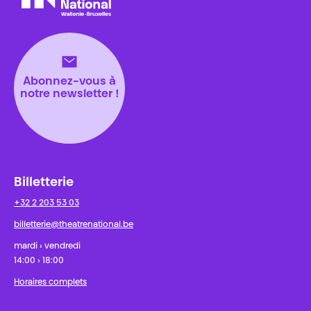
Théâtre National
Wallonie-Bruxelles
Abonnez-vous à
notre newsletter !
Billetterie
+32 2 203 53 03
billetterie@theatrenational.be
mardi › vendredi
14:00 › 18:00
Horaires complets