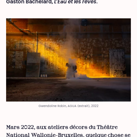
Gaston Bachelard,
L’Eau et les rêves
.
Gwendoline Robin, AGUA (extrait), 2022
Mars 2022, aux ateliers décors du Théâtre
National Wallonie-Bruxelles, quelque chose se