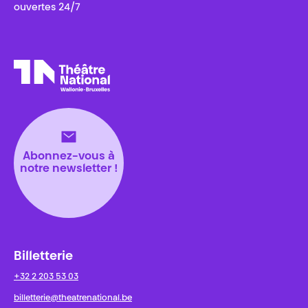
ouvertes 24/7
Théâtre National
Wallonie-Bruxelles
Abonnez-vous à
notre newsletter !
Billetterie
+32 2 203 53 03
billetterie@theatrenational.be