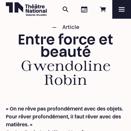
Rechercher
Agenda
Réserver e
Me
Théâtre National
Wallonie-Bruxelles
Article
Magazine
Entre force et
Programme
beauté
Gwendoline
Robin
« On ne rêve pas profondément avec des objets.
Pour rêver profondément, il faut rêver avec des
matières. »