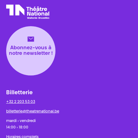
Théâtre National
Wallonie-Bruxelles
Abonnez-vous à
notre newsletter !
Billetterie
+32 2 203 53 03
billetterie@theatrenational.be
mardi › vendredi
14:00 › 18:00
Horaires complets