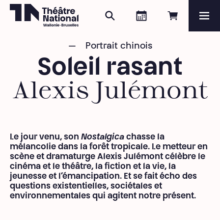
Rechercher
Agenda
Réserver e
Me
Théâtre National
Wallonie-Bruxelles
Portrait chinois
Magazine
Soleil rasant
Programme
Alexis Julémont
Le jour venu, son
Nostalgica
chasse la
mélancolie dans la forêt tropicale. Le metteur en
scène et dramaturge Alexis Julémont célèbre le
cinéma et le théâtre, la fiction et la vie, la
jeunesse et l’émancipation. Et se fait écho des
questions existentielles, sociétales et
environnementales qui agitent notre présent.