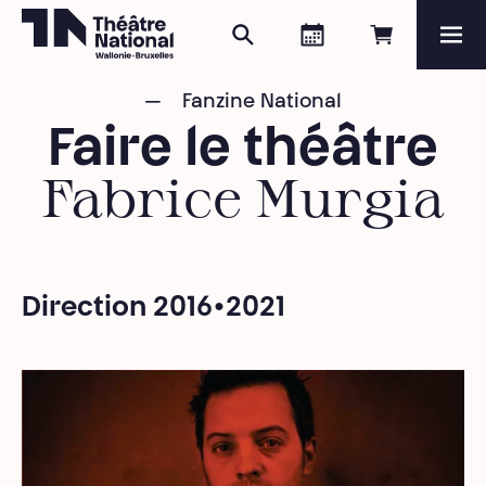
Rechercher
Agenda
Réserver e
Me
Théâtre National
Wallonie-Bruxelles
Fanzine National
Magazine
Faire le théâtre
Programme
Fabrice Murgia
Direction 2016•2021