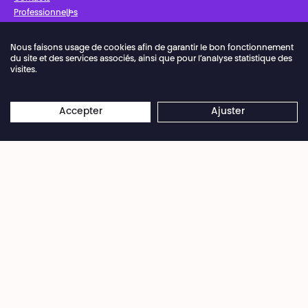
Professionnel·les
Presse
Nous faisons usage de cookies afin de garantir le bon fonctionnement
du site et des services associés, ainsi que pour l’analyse statistique des
Facebook
Instagram
Abonnez-vous à notre newsletter !
visites.
Police de vie privée
Préférences de cookies
Accepter
Ajuster
Conditions Générales de Vente
Conditions d’utilisation
Crédits