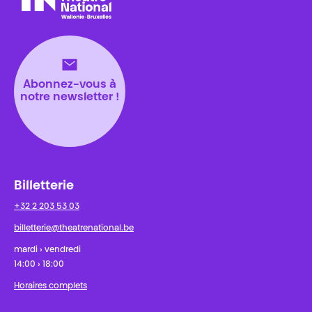
Théâtre National
Wallonie-Bruxelles
Abonnez-vous à
notre newsletter !
Billetterie
+32 2 203 53 03
billetterie@theatrenational.be
mardi › vendredi
14:00 › 18:00
Horaires complets