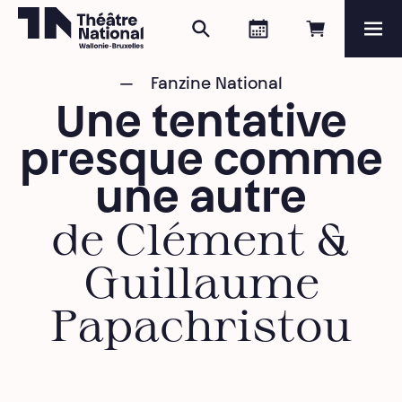
Rechercher
Agenda
Réserver e
Me
Théâtre National
Wallonie-Bruxelles
Fanzine National
Magazine
Une tentative
Programme
presque comme
une autre
de Clément &
Guillaume
Papachristou