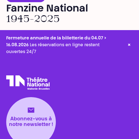
Fanzine National
1945-2025
Fermeture annuelle de la billetterie du 04.07 >
×
16.08.2026
Les réservations en ligne restent
ouvertes 24/7
Théâtre National
Wallonie-Bruxelles
Abonnez-vous à
notre newsletter !