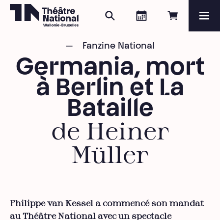
Rechercher
Agenda
Réserver e
Me
Théâtre National
Wallonie-Bruxelles
Fanzine National
Magazine
Germania, mort
Programme
à Berlin et La
Bataille
de Heiner
Müller
Philippe van Kessel a commencé son mandat
au Théâtre National avec un spectacle