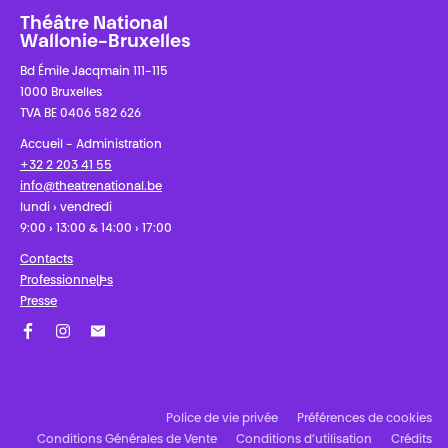
Théâtre National
Wallonie-Bruxelles
Bd Émile Jacqmain 111-115
1000 Bruxelles
TVA BE 0406 582 626
Accueil - Administration
+32 2 203 41 55
info@theatrenational.be
lundi › vendredi
9:00 › 13:00 & 14:00 › 17:00
Contacts
Professionnel·les
Presse
Facebook
Instagram
Abonnez-vous à notre newsletter !
Police de vie privée
Préférences de cookies
Conditions Générales de Vente
Conditions d’utilisation
Crédits