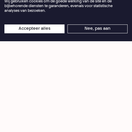
Wij gebruiken cookies om de goede werking van de site en de
bijbehorende diensten te garanderen, evenals voor statistische
analyses van bezoeken.
Jaarlijkse vakantie van de theaterbalie 04.07 >
Accepteer alles
Nee, pas aan
×
© Théâtre National
16.08.2026
Online reserveringen blijven 24/7 open
Deze creatie van Isabelle Darras beweegt zich op
het kruispunt van het voorwerpen-en
poppentheater. Ze vertelt het verhaal van drie aan
lagerwal geraakte vrouwen die beland zijn op het
bureau van verloren voorwerpen, net zoals de
rekwisieten rondom hen. Claire is een
ruiterstuntvrouw die werkloos werd na een val en
zich liet omscholen tot receptioniste. Ze ontmoet
haar collega's, Christelle en Teresa, respectievelijk
romanredactrice en buschauffeur. Net zoals zijzelf
houdt dit tweetal zich ergens op aan een loket in