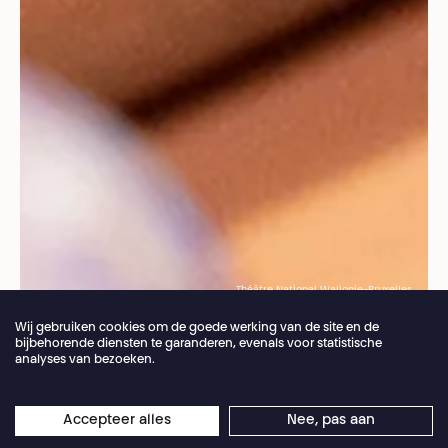
Théâtre National Wallonie-Bruxelles
Wij gebruiken cookies om de goede werking van de site en de
Broodkruimel
Toegankelijkheid
bijbehorende diensten te garanderen, evenals voor statistische
analyses van bezoeken.
Café National
Jaarlijkse vakantie van de theaterbalie 04.07 >
Accepteer alles
Nee, pas aan
×
16.08.2026
Online reserveringen blijven 24/7 open