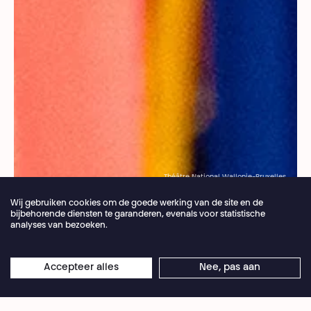
Théâtre National Wallonie-Bruxelles
Wij gebruiken cookies om de goede werking van de site en de
Broodkruimel
Netwerk
bijbehorende diensten te garanderen, evenals voor statistische
analyses van bezoeken.
Collaboratie
Jaarlijkse vakantie van de theaterbalie 04.07 >
Accepteer alles
Nee, pas aan
×
16.08.2026
Online reserveringen blijven 24/7 open