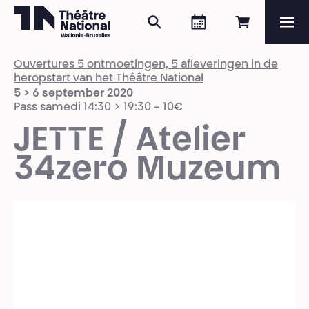
Zoeken
Agenda
Online re
Me
Théâtre National
Wallonie-Bruxelles
Ouvertures 5 ontmoetingen, 5 afleveringen in de
Magazine
heropstart van het Théâtre National
5 > 6 september 2020
Pass samedi 14:30 > 19:30 - 10€
Programma
JETTE / Atelier
34zero Muzeum