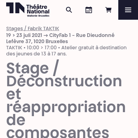
Zoeken
Agenda
Online re
Me
Théâtre National
Wallonie-Bruxelles
Stages / Fabrik TAKTIK
Magazine
19 > 23 juli 2021 → CityFab 1 - Rue Dieudonné
Lefèvre 37, 1020 Bruxelles
TAKTIK • 10:00 > 17:00 • Atelier gratuit à destination
Programma
des jeunes de 13 à 17 ans.
Stage /
Déconstruction
et
réappropriation
de
composantes