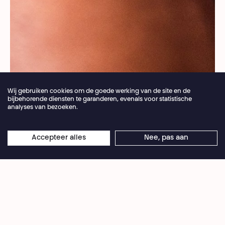
Wij gebruiken cookies om de goede werking van de site en de
bijbehorende diensten te garanderen, evenals voor statistische
analyses van bezoeken.
Jaarlijkse vakantie van de theaterbalie 04.07 >
Accepteer alles
Nee, pas aan
×
© Clint Bustrillos - Unsplash
16.08.2026
Online reserveringen blijven 24/7 open
Cet atelier, destiné au 13-17 ans, s'adresse à ceux
qui en ont marre de la surconsommation, veulent
se sensibiliser à la récup. et développer leur
créativité à partir de vieux appareils
électroniques.