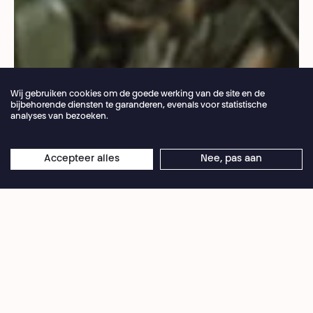
Wij gebruiken cookies om de goede werking van de site en de
bijbehorende diensten te garanderen, evenals voor statistische
analyses van bezoeken.
Jaarlijkse vakantie van de theaterbalie 04.07 >
Accepteer alles
Nee, pas aan
×
© Mapa Teatro
16.08.2026
Online reserveringen blijven 24/7 open
Diep in het oerwoud van het Colombiaanse
Amazonegebied ontdekken twee goudzoekers in
1969 een onbekende gemeenschap. De blanken
proberen vruchteloos om de leden aan de praat
te krijgen en zouden hen hebben aangezien voor
menseneters. Het was wachten op het werk van