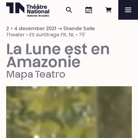
Zoeken
Agenda
Online re
Me
Théâtre National
Wallonie-Bruxelles
2 > 4 december 2021 → Grande Salle
Magazine
Theater • ES surtitrage FR, NL • 75'
La Lune est en
Programma
Amazonie
Mapa Teatro