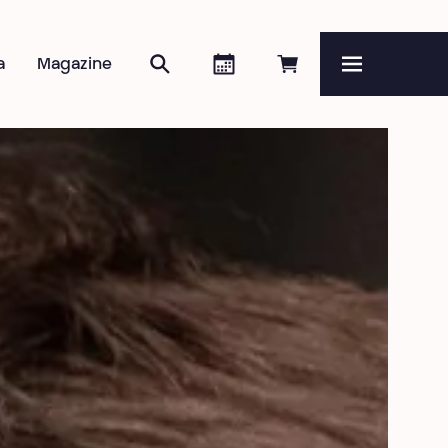
Zoeken
Agenda
Online reserveren
a
Magazine
Menu