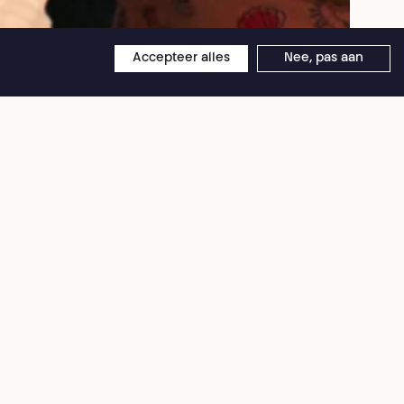
© Léo Keler - Instagram @leo_keler
Accepteer alles
Nee, pas aan
×
Théâtre National
Wallonie-Bruxelles
Émile Jacqmainlaan 111-115
1000 Brussel
BTW BE 0406 582 626
en
Receptie - Administratie
+32 2 203 41 55
info@theatrenational.be