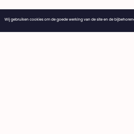
Wij gebruiken cookies om de goede werking van de site en de bijbehorend
Jaarlijkse vakantie van de theaterbalie 04.07 > 16.08.20
Ticketi
+32 2 20
Théâtre National
Wallonie-Bruxelles
billetter
dinsdag ›
14:00 › 18
Volledige