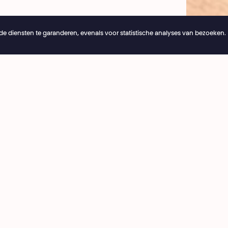
e diensten te garanderen, evenals voor statistische analyses van bezoeken.
26
Online reserveringen blijven 24/7 open
ng
Café National
3 53 03
8:00 › 15:30
ie@theatrenational.be
Bar National
 vrijdag
tijdens avondvoorstelling
:00
vanaf 18:00
 openingstijden
Meer info