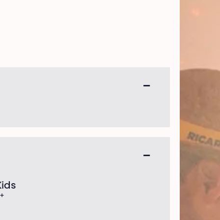
Kids
6+