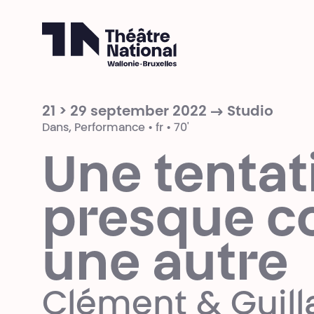
Théâtre National
Wallonie-Bruxelles
21 > 29 september 2022 → Studio
Dans, Performance • fr • 70'
Une tentat
presque 
une autre
Clément & Guil