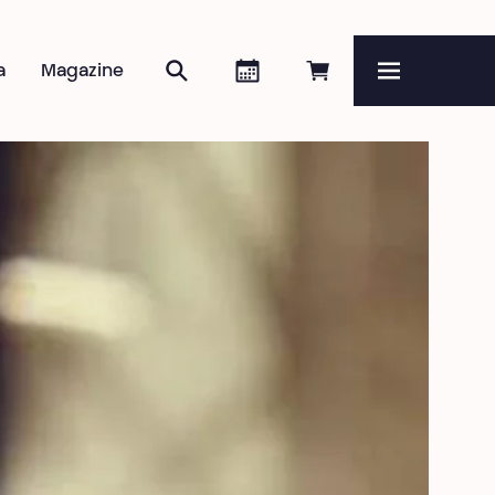
Zoeken
Agenda
Online reserveren
a
Magazine
Menu