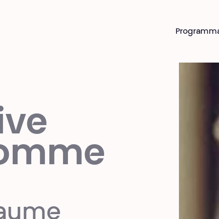
Programm
ive
comme
laume