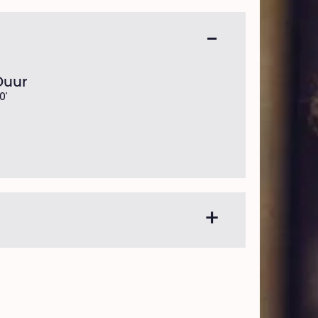
Duur
0'