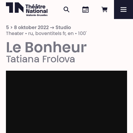
Zoeken
Agenda
Online re
Me
Théâtre National
Wallonie-Bruxelles
5 > 8 oktober 2022 → Studio
Magazine
Theater • ru, boventitels fr, en • 100'
Le Bonheur
Programma
Tatiana Frolova