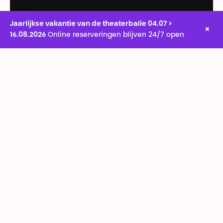
Jaarlijkse vakantie van de theaterbalie 04.07 >
×
© Hervé Bellamy
16.08.2026
Online reserveringen blijven 24/7 open
Theater is nooit grootser dan wanneer het put uit
de bronnen van de werkelijkheid, uit het
document. Sinds 2005 is dit dan ook de motor
voor de toneelvoorstellingen van regisseur
Tatjana Frolova, een leidende figuur in het KnAM
Theater. In het hart van de industriestad
Komsomolsk aan de Amoer, in het verre oosten
van Rusland, is het KnAM-theater een bijna
utopisch eiland van verzet, waar de wind van de
vrijheid waait en waarvan het bestaan, al meer
dan dertig jaar, vooral een kwestie van overleven
is.