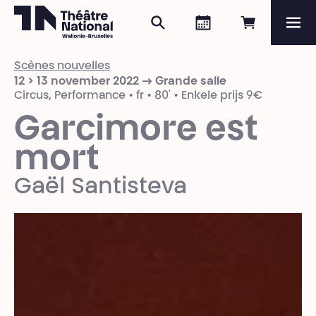
Zoeken
Agenda
Online re
Me
Théâtre National
Wallonie-Bruxelles
Scènes nouvelles
Magazine
12 > 13 november 2022 → Grande salle
Circus, Performance • fr • 80' • Enkele prijs 9€
Programma
Garcimore est
mort
Gaël Santisteva