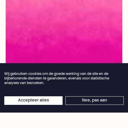
Wij gebruiken cookies om de goede werking van de site en de
bijbehorende diensten te garanderen, evenals voor statistische
analyses van bezoeken.
Jaarlijkse vakantie van de theaterbalie 04.07 >
Accepteer alles
Nee, pas aan
×
© Stanislav Dobak
16.08.2026
Online reserveringen blijven 24/7 open
Drie performers banen zich een weg naar hun
eigen emancipatie en dragen de eenvoud hoog