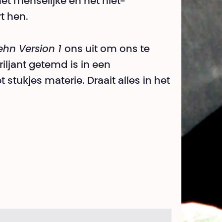
et menselijke en het niet-
t hen.
ehn Version 1
ons uit om ons te
iljant getemd is in een
 stukjes materie. Draait alles in het