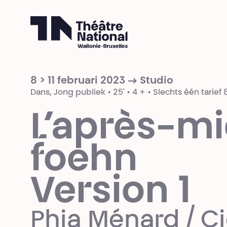
Théâtre National
Wallonie-Bruxelles
8 > 11 februari 2023 → Studio
Dans, Jong publiek • 25' • 4 + • Slechts één tarief
L’après-mi
foehn
Version 1
Phia Ménard / C