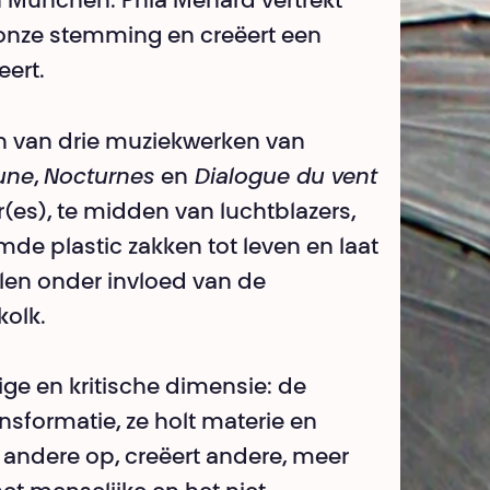
n München. Phia Ménard vertrekt
 onze stemming en creëert een
eert.
en van drie muziekwerken van
aune
,
Nocturnes
en
Dialogue du vent
(es), te midden van luchtblazers,
e plastic zakken tot leven en laat
elen onder invloed van de
kolk.
ige en kritische dimensie: de
sformatie, ze holt materie en
t andere op, creëert andere, meer