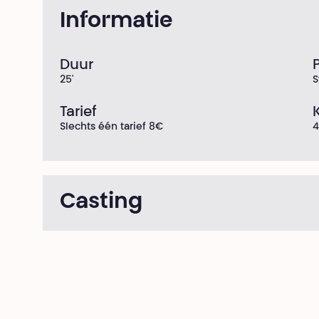
Informatie
Duur
25'
S
Tarief
Slechts één tarief 8€
4
Casting