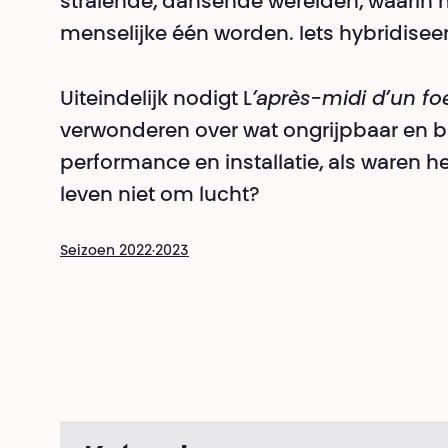
stralende, dansende werelden, waarin h
menselijke één worden. Iets hybridiseer
Uiteindelijk nodigt L
’après-midi d’un fo
verwonderen over wat ongrijpbaar en br
performance en installatie, als waren het
leven niet om lucht?
Seizoen 2022·2023