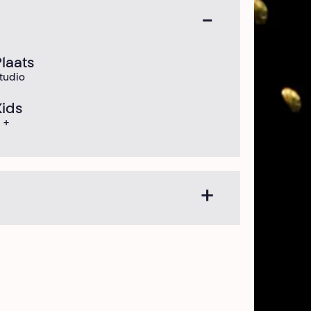
Plaats
tudio
Kids
 +