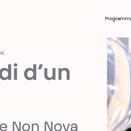
Programm
 8€
di d’un
ie Non Nova