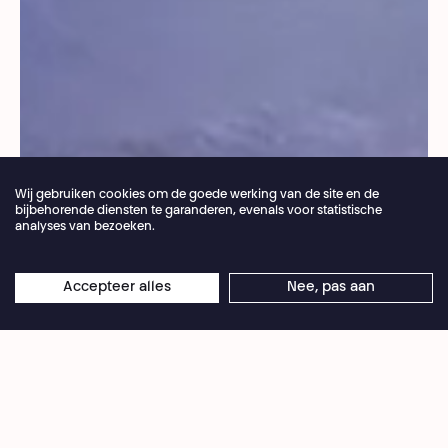
Wij gebruiken cookies om de goede werking van de site en de
bijbehorende diensten te garanderen, evenals voor statistische
analyses van bezoeken.
Jaarlijkse vakantie van de theaterbalie 04.07 >
Accepteer alles
Nee, pas aan
×
© Pedro Sardinha
16.08.2026
Online reserveringen blijven 24/7 open
De compagnie Via Katlehong is een
vaandeldrager van de
pantsula
, een uiterst
virtuoze volksdans die het licht zag in de zwarte
getto's van Zuid-Afrika. Voor deze voorstelling