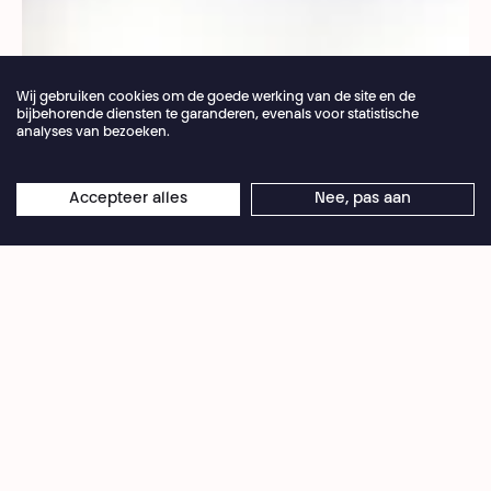
Wij gebruiken cookies om de goede werking van de site en de
bijbehorende diensten te garanderen, evenals voor statistische
analyses van bezoeken.
Jaarlijkse vakantie van de theaterbalie 04.07 >
Accepteer alles
Nee, pas aan
×
© Paulo Camacho
16.08.2026
Online reserveringen blijven 24/7 open
Na
Ithaque – Notre Odyssée I,
het eerste deel van
dit tweeluik, gaat
Le Présent qui déborde
onmetelijk diep in op het migratievraagstuk. Een
jaar lang ging Christiane Jatahy op pad om deze
tot ballingschap gedwongen mensen te
ontmoeten. Van Palestina tot Libanon, via
Griekenland, Zuid-Afrika en Brazilië, verzamelde
de Braziliaanse filmmaakster en regisseuse de