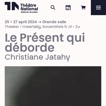
Zoeken
Agenda
Online re
Me
Théâtre National
Wallonie-Bruxelles
25 > 27 april 2024 → Grande salle
Magazine
Theater • meertalig, boventitels fr, nl • 2u
Le Présent qui
Programma
déborde
Christiane Jatahy