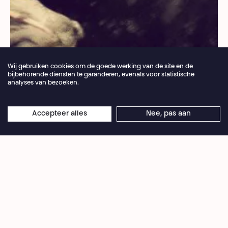
Wij gebruiken cookies om de goede werking van de site en de
bijbehorende diensten te garanderen, evenals voor statistische
analyses van bezoeken.
Jaarlijkse vakantie van de theaterbalie 04.07 >
Accepteer alles
Nee, pas aan
×
16.08.2026
Online reserveringen blijven 24/7 open
Ze graaft en wroet diep in de modder.
Ze spit piepkleine fragmenten van haar leven op.
De modder druipt over haar hoofd.
Ze is helemaal in paniek.
Wel, had ik je het dan niet gezegd?
fluistert de
oude aap.