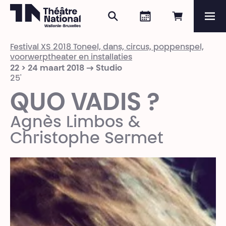
Zoeken
Agenda
Online re
Me
Théâtre National
Wallonie-Bruxelles
Festival XS 2018 Toneel, dans, circus, poppenspel,
Magazine
voorwerptheater en installaties
22 > 24 maart 2018 → Studio
25'
Programma
QUO VADIS ?
Agnès Limbos &
Christophe Sermet