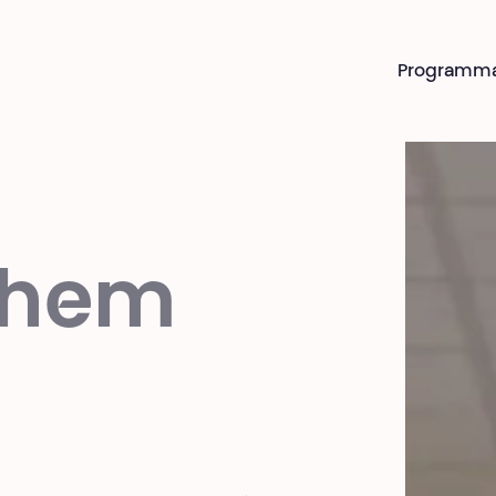
Programm
them