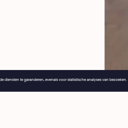
e diensten te garanderen, evenals voor statistische analyses van bezoeken.
26
Online reserveringen blijven 24/7 open
ng
Café National