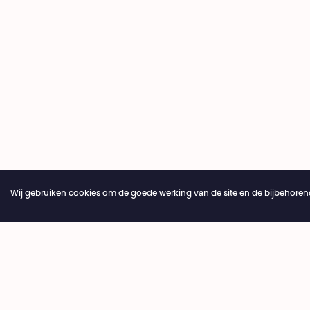
Wij gebruiken cookies om de goede werking van de site en de bijbehorend
Jaarlijkse vakantie van de theaterbalie 04.07 > 16.08.20
Ticketi