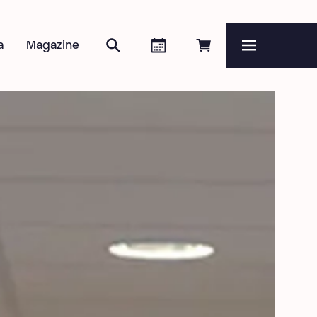
Zoeken
Agenda
Online reserveren
a
Magazine
Menu