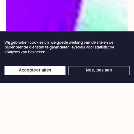
Wij gebruiken cookies om de goede werking van de site en de
bijbehorende diensten te garanderen, evenals voor statistische
analyses van bezoeken.
Jaarlijkse vakantie van de theaterbalie 04.07 >
Accepteer alles
Nee, pas aan
×
Droits réservés
16.08.2026
Online reserveringen blijven 24/7 open
Cinema Palace presenteert
La Decima
vittima
, een film van Elio
Petri, als weerklank op het stuk
Jouer
sa vie
van Vincent Hennebicq. Een
heerlijke manier om je onder te
dompelen in de wereld van de