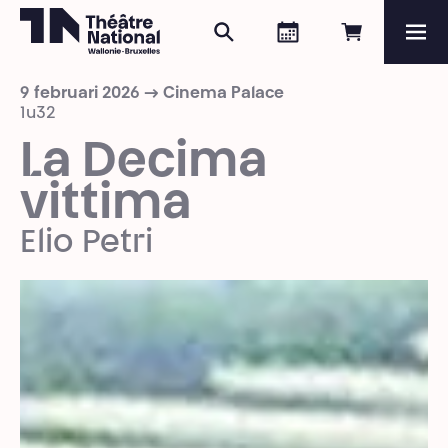
Zoeken
Agenda
Online re
Me
Théâtre National
Wallonie-Bruxelles
9 februari 2026 → Cinema Palace
Magazine
1u32
La Decima
Programma
vittima
Elio Petri