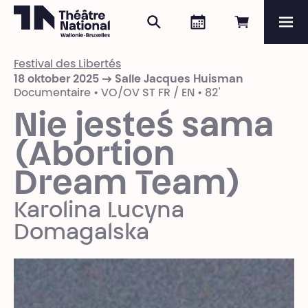
Zoeken
Agenda
Online re
Me
Théâtre National
Wallonie-Bruxelles
Festival des Libertés
Magazine
18 oktober 2025 → Salle Jacques Huisman
Documentaire • VO/OV ST FR / EN • 82'
Programma
Nie jesteś sama
(Abortion
Dream Team)
Karolina Lucyna
Domagalska