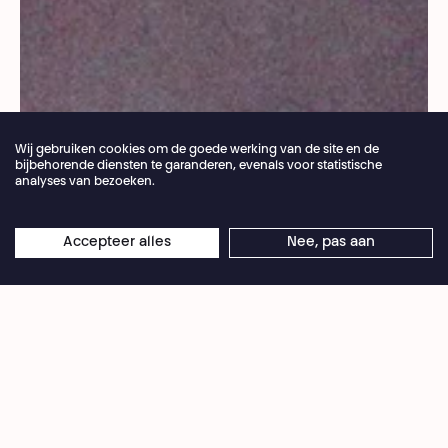
Wij gebruiken cookies om de goede werking van de site en de
bijbehorende diensten te garanderen, evenals voor statistische
analyses van bezoeken.
Jaarlijkse vakantie van de theaterbalie 04.07 >
Accepteer alles
Nee, pas aan
×
Droits réservés
16.08.2026
Online reserveringen blijven 24/7 open
In Polen, waar abortus bijna volledig verboden is,
begeleiden vier activistes vrouwen in hun traject
van vrijwillige zwangerschapsafbreking. De film
volgt de dagelijkse strijd van de activistes, tussen
solidariteit, activisme en gerechtelijke repressie.
Een portret van intieme en vastberaden