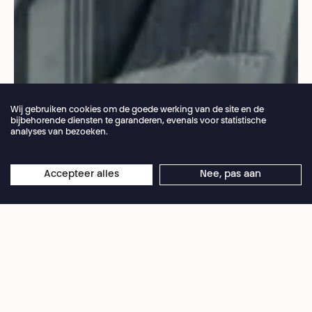
Wij gebruiken cookies om de goede werking van de site en de
bijbehorende diensten te garanderen, evenals voor statistische
analyses van bezoeken.
Jaarlijkse vakantie van de theaterbalie 04.07 >
Accepteer alles
Nee, pas aan
×
©Kurt Van der Elst
16.08.2026
Online reserveringen blijven 24/7 open
Een groep blinden doolt rond op een eiland
midden in een oud woud. Ze wachten op de
terugkeer van de priester die hen daarheen
bracht, zonder te beseffen dat hij al in hun
midden is. Stil. Dood?