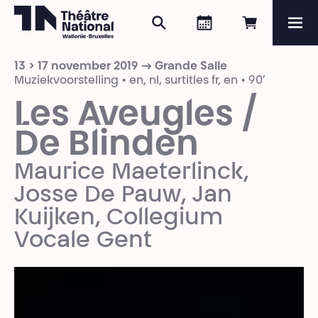
Zoeken
Agenda
Online re
Me
Théâtre National
Wallonie-Bruxelles
13 > 17 november 2019 → Grande Salle
Magazine
Muziekvoorstelling • en, nl, surtitles fr, en • 90’
Les Aveugles /
Programma
De Blinden
Maurice Maeterlinck,
Josse De Pauw, Jan
Kuijken, Collegium
Vocale Gent