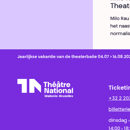
Theat
Milo Rau
het naas
normalis
Jaarlijkse vakantie van de theaterbalie 04.07 > 16.08.20
Ticketi
+32 2 20
Théâtre National
Wallonie-Bruxelles
billetter
dinsdag ›
14:00 › 18