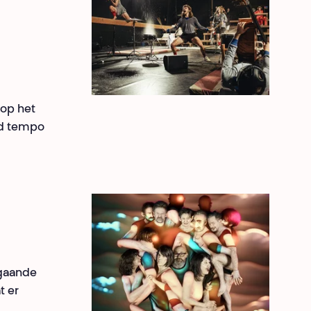
 op het
nd tempo
tgaande
t er