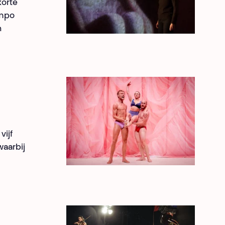
korte
empo
n
vijf
waarbij