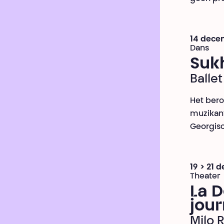
14 dece
Dans
Sukh
Balle
Het beroe
muzikant
Georgisc
19 > 21
Theater
La D
jou
Milo 