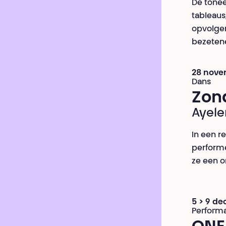
De tonee
tableaus
opvolgen
bezeten
28 nove
Dans
Zon
Ayele
In een r
performe
ze een o
5 > 9 d
Perform