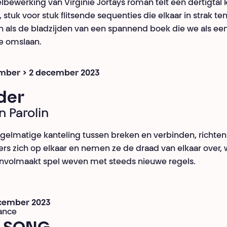
lbewerking van Virginie Jortays roman telt een dertigtal 
, stuk voor stuk flitsende sequenties die elkaar in strak t
 als de bladzijden van een spannend boek die we als ee
e omslaan.
mber > 2 december 2023
der
n Parolin
egelmatige kanteling tussen breken en verbinden, richten 
rs zich op elkaar en nemen ze de draad van elkaar over, 
nvolmaakt spel weven met steeds nieuwe regels.
ecember 2023
ance