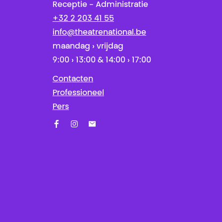
Receptie - Administratie
+32 2 203 41 55
info@theatrenational.be
maandag › vrijdag
9:00 › 13:00 & 14:00 › 17:00
Contacten
Professioneel
Pers
Facebook
Instagram
Schrijf u in op onze nieuwsbrief!