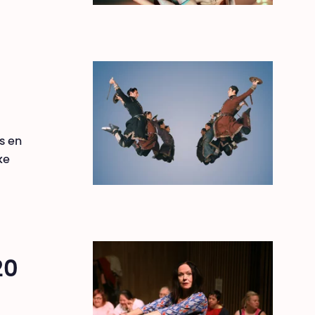
rs en
ke
20