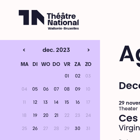
Théâtre National
Wallonie-Bruxelles
A
<
dec. 2023
>
MA
DI
WO
DO
VR
ZA
ZO
01
02
03
Dec
04
05
06
07
08
09
10
11
12
13
14
15
16
17
29 nove
Theater
18
19
20
21
22
23
24
Ces 
Virgin
25
26
27
28
29
30
31