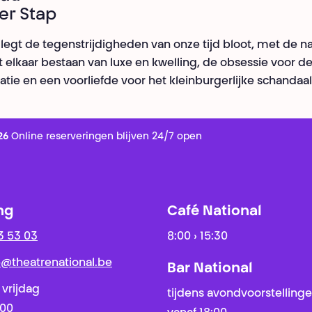
er Stap
 legt de tegenstrijdigheden van onze tijd bloot, met de n
t elkaar bestaan van luxe en kwelling, de obsessie voor d
atie en een voorliefde voor het kleinburgerlijke schandaal
26
Online reserveringen blijven 24/7 open
ng
Café National
3 53 03
8:00 › 15:30
ie@theatrenational.be
Bar National
 vrijdag
tijdens avondvoorstelling
:00