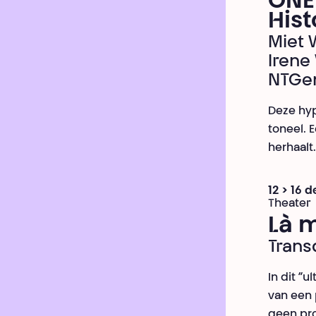
ONE
Hist
Miet 
Irene
NTGe
Deze hyp
toneel. 
herhaalt.
12 > 16
Theater
Là 
Transq
In dit “
van een p
geen pro