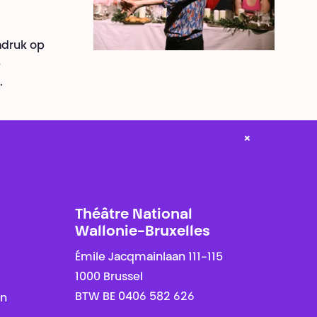
adruk op
e
.
×
Théâtre National
Wallonie-Bruxelles
Émile Jacqmainlaan 111-115
1000 Brussel
BTW BE 0406 582 626
en