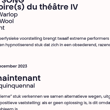
 SONG
oire(s) du théâtre IV
Warlop
 Wool
nt
erfysieke voorstelling brengt twaalf extreme performers
Een hypnotiserend stuk dat zich in een obsederend, raze
 december 2023
maintenant
uin⁣⁣​quennal
ultieme” stuk verkennen we samen alternatieve wegen, ui
ositieve vaststelling: als er geen oplossing is, is dit omda
bleem is.