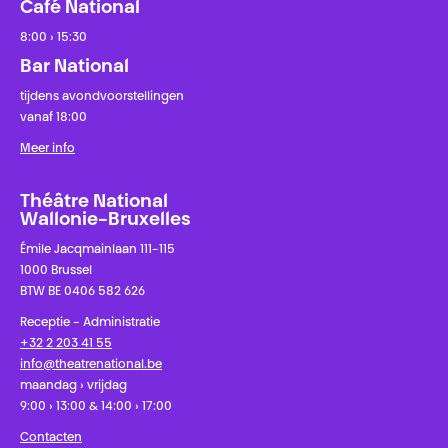
Café National
8:00 › 15:30
Bar National
tijdens avondvoorstellingen
vanaf 18:00
Meer info
Théâtre National
Wallonie-Bruxelles
Émile Jacqmainlaan 111-115
1000 Brussel
BTW BE 0406 582 626
Receptie - Administratie
+32 2 203 41 55
info@theatrenational.be
maandag › vrijdag
9:00 › 13:00 & 14:00 › 17:00
Contacten