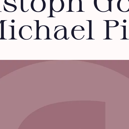
istoph Go
ichael P