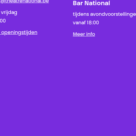
ie@theatrenational.be
Bar National
 vrijdag
tijdens avondvoorstelling
:00
vanaf 18:00
 openingstijden
Meer info