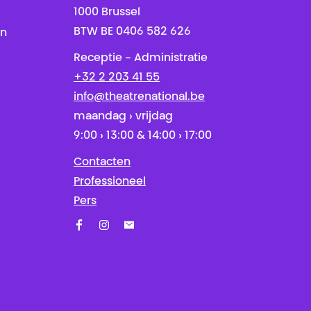
1000 Brussel
BTW BE 0406 582 626
en
Receptie - Administratie
+32 2 203 41 55
info@theatrenational.be
maandag › vrijdag
9:00 › 13:00 & 14:00 › 17:00
Contacten
Professioneel
Pers
Facebook
Instagram
Schrijf u in op onze nieuwsbrief!