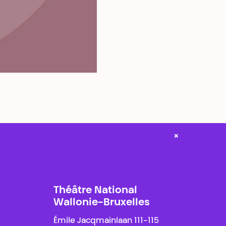
×
Théâtre National
Wallonie-Bruxelles
Émile Jacqmainlaan 111-115