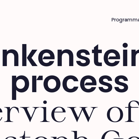
Programm
ankenstein
process
erview of