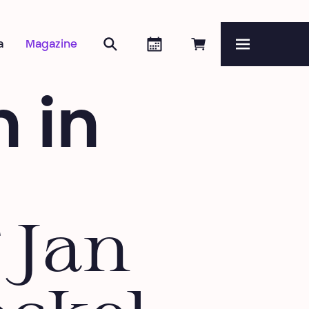
Zoeken
Agenda
Online reserveren
a
Magazine
Menu
 in
 Jan