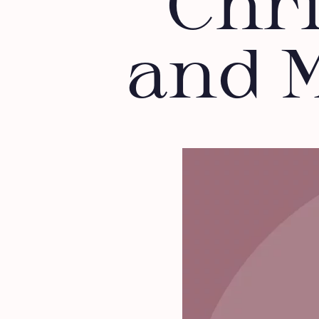
Chr
and M