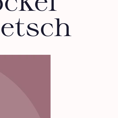
ckel
ietsch