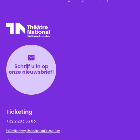
Théâtre National
Wallonie-Bruxelles
Schrijf u in op
onze nieuwsbrief!
Ticketing
+32 2 203 53 03
billetterie@theatrenational.be