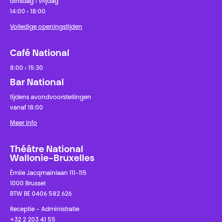
dinsdag › vrijdag
14:00 › 18:00
Volledige openingstijden
Café National
8:00 › 15:30
Bar National
tijdens avondvoorstellingen
vanaf 18:00
Meer info
Théâtre National
Wallonie-Bruxelles
Émile Jacqmainlaan 111-115
1000 Brussel
BTW BE 0406 582 626
Receptie - Administratie
+32 2 203 41 55