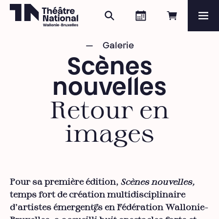
Zoeken
Agenda
Online re
Me
Théâtre National
Wallonie-Bruxelles
Galerie
Magazine
Scènes
Programma
nouvelles
Retour en
images
Pour sa première édition,
Scènes nouvelles,
temps fort de
création multidisciplinaire
d'artistes émergent·es en Fédération Wallonie-