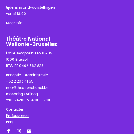
tijdens avondvoorstellingen
vanaf 18:00
Meer info
Théâtre National
Wallonie-Bruxelles
Émile Jacqmainlaan 111-115
1000 Brussel
BTW BE 0406 582 626
Receptie - Administratie
+32 2 203 41 55
info@theatrenational.be
maandag › vrijdag
9:00 › 13:00 & 14:00 › 17:00
Contacten
Professioneel
Pers