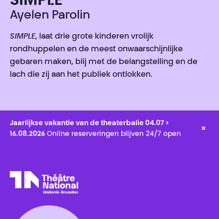
SIMPLE
Ayelen Parolin
SIMPLE
, laat drie grote kinderen vrolijk
rondhuppelen en de meest onwaarschijnlijke
gebaren maken, blij met de belangstelling en de
lach die zij aan het publiek ontlokken.
Jaarlijkse vakantie van de theaterbalie 04.07 >
×
16.08.2026
Online reserveringen blijven 24/7 open
Théâtre National
Wallonie-Bruxelles