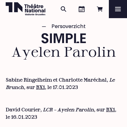
Zoeken
Agenda
Online re
Me
Théâtre National
Wallonie-Bruxelles
Persoverzicht
Magazine
SIMPLE
Programma
Ayelen Parolin
Sabine Ringelheim et Charlotte Maréchal,
Le
Brunch
, sur
BX1
, le 17.01.2023
David Courier,
LCR – Ayelen Parolin
, sur
BX1
,
le 16.01.2023