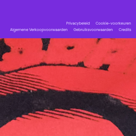
Facebook
Instagram
Schrijf u in op onze nieuwsbrief!
Privacybeleid
Cookie-voorkeuren
Algemene Verkoopvoorwaarden
Gebruiksvoorwaarden
Credits