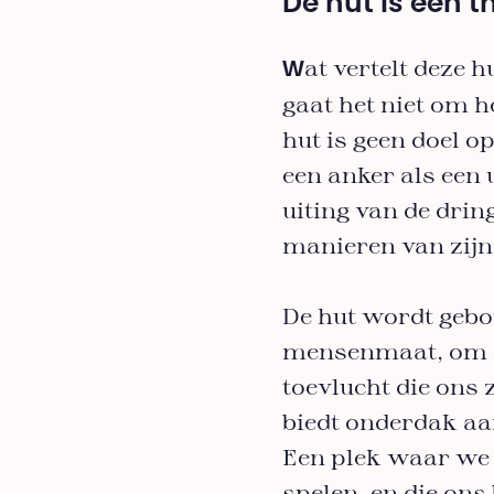
De hut is een t
at vertelt deze 
W
gaat het niet om h
hut is geen doel o
een anker als een
uiting van de dr
manieren van zijn
De hut wordt gebo
mensenmaat, om el
toevlucht die ons 
biedt onderdak aan 
Een plek waar we 