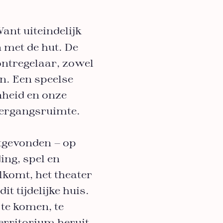
ant uiteindelijk
 met de hut. De
ontregelaar, zowel
n. Een speelse
heid en onze
overgangsruimte.
tgevonden — op
ng, spel en
lkomt, het theater
it tijdelijke huis.
te komen, te