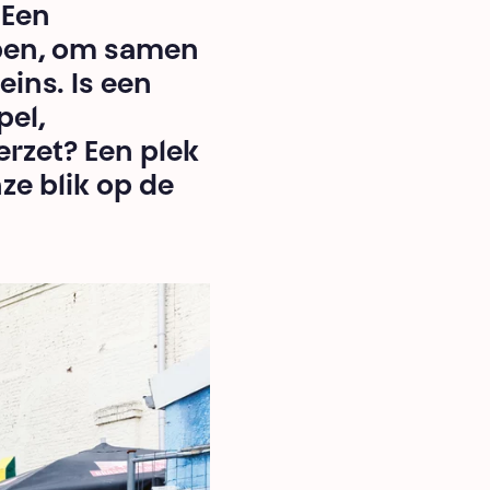
 Een
ppen, om samen
eins. Is een
pel,
erzet? Een plek
ze blik op de