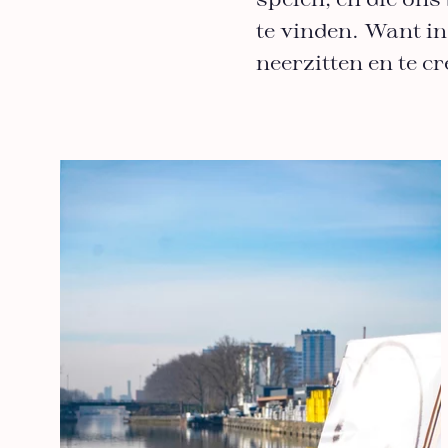
spelen, en die ons
te vinden. Want in
neerzitten en te c