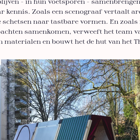
blijven - in hun voetsporen - samenbrengen
r kennis. Zoals een scenograaf vertaalt ar
e schetsen naar tastbare vormen. En zoals 
bachten samenkomen, verweeft het team va
n materialen en bouwt het de hut van het T