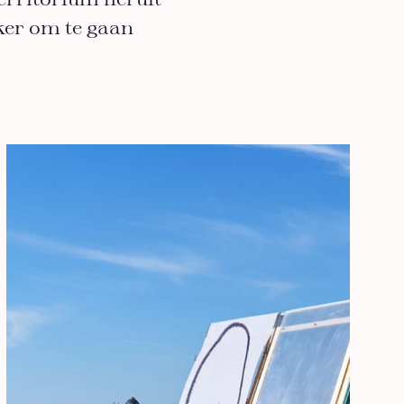
territorium heruit
jker om te gaan