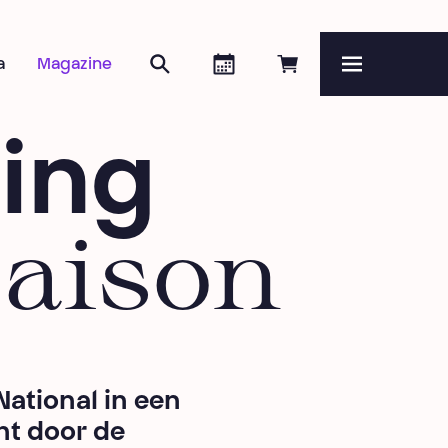
Zoeken
Agenda
Online reserveren
a
Magazine
Menu
ging
saison
National in een
ht door de