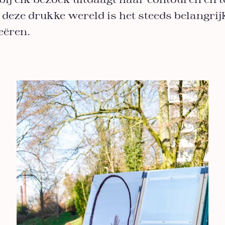
 bij elk bezoek uitdaagt haar contouren en 
 deze drukke wereld is het steeds belangri
reëren.