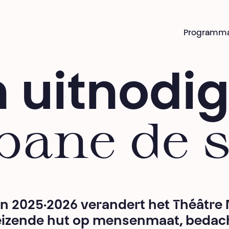
Programm
 uitnodi
bane de 
en 2025·2026 verandert het Théâtre 
eizende hut op mensenmaat, bedac