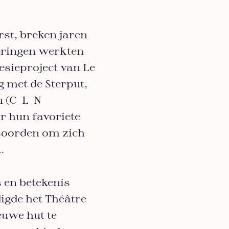
rst, breken jaren
eringen werkten
esieproject van Le
 met de Sterput,
n (C_L_N
r hun favoriete
htsoorden om zich
n.
s en betekenis
digde het Théâtre
euwe hut te