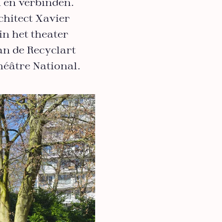
 en verbinden.
chitect Xavier
in het theater
n de Recyclart
héâtre National.