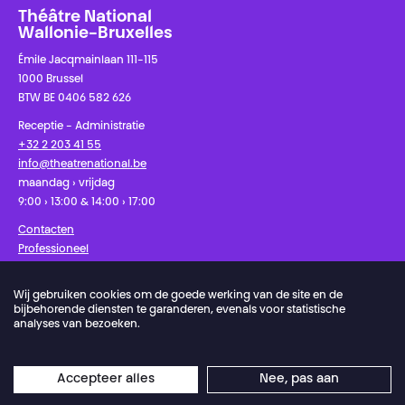
Théâtre National
Wallonie-Bruxelles
Émile Jacqmainlaan 111-115
1000 Brussel
BTW BE 0406 582 626
Receptie - Administratie
+32 2 203 41 55
info@theatrenational.be
maandag › vrijdag
9:00 › 13:00 & 14:00 › 17:00
Contacten
Professioneel
Pers
Wij gebruiken cookies om de goede werking van de site en de
bijbehorende diensten te garanderen, evenals voor statistische
Facebook
Instagram
Schrijf u in op onze nieuwsbrief!
analyses van bezoeken.
Privacybeleid
Cookie-voorkeuren
Accepteer alles
Nee, pas aan
Algemene Verkoopvoorwaarden
Gebruiksvoorwaarden
Credits