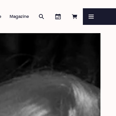
Search
Agenda
Book online
e
Magazine
Menu