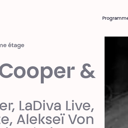
Programm
ème étage
 Cooper &
, LaDiva Live,
te, Alekseï Von