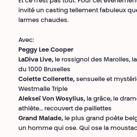
Et ce n'est pas tout. Pour cet événemen
invité un casting tellement fabuleux qu
larmes chaudes.
Avec:
Peggy Lee Cooper
LaDiva Live,
le rossignol des Marolles, l
du 1000 Bruxelles
Colette Collerette,
sensuelle et mystéri
Westmalle Triple
Alekseï Von Wosylius,
la grâce, le dram
athlète... recouvert de paillettes
Grand Malade,
le plus grand poète bel
un homme qui ose. Qui ose la moustac