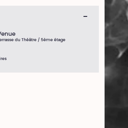
Venue
errasse du Théâtre / 5ème étage
ires