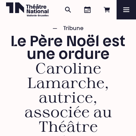
Search
Agenda
Book onli
Me
Théâtre National
Wallonie-Bruxelles
Tribune
Magazine
Le Père Noël est
Programme
une ordure
Caroline
Lamarche,
autrice,
associée au
Théâtre