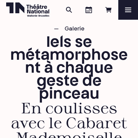
Search
Agenda
Book onli
Me
Théâtre National
Wallonie-Bruxelles
Galerie
Magazine
Iels se
Programme
métamorphose
nt à chaque
geste de
pinceau
En coulisses
avec le Cabaret