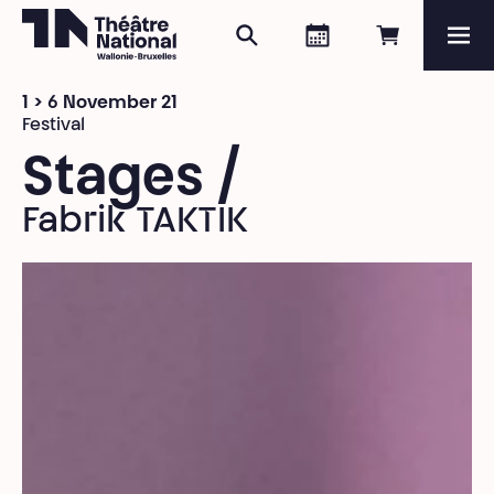
Search
Agenda
Book onli
Me
Théâtre National
Wallonie-Bruxelles
1 > 6 November 21
Magazine
Festival
Stages /
Programme
Fabrik TAKTIK