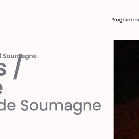
Programm
al Soumagne
 /
e
l de Soumagne