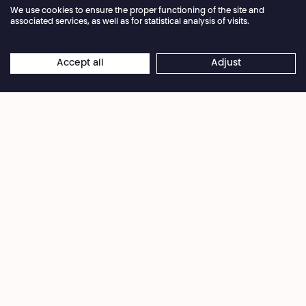
We use cookies to ensure the proper functioning of the site and
associated services, as well as for statistical analysis of visits.
Annual closure of the box office 04.07 > 16.08.2026
Accept all
Adjust
×
© Théâtre National
Online reservations remain open 24/7
Samedi 11.09.2021
15:00 : Home made – Circus Marcel (cirque) • 30'
Home made
, c’est un spectacle de cirque
acrobatique fait maison avec amour. Avec une
mise en scène authentique, déjantée, qui met la
complicité et la joie en avant, c’est la fête pour les
petits et les grands !
16:00 : La Bombe humaine – Éline Schumacher &
Vincent Hennebicq (théâtre) • 90'