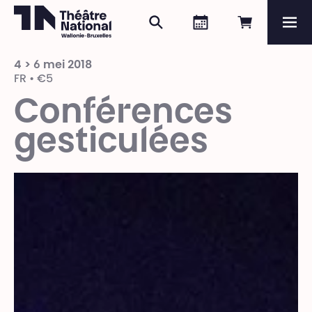
Zoeken
Agenda
Online re
Me
Théâtre National
Wallonie-Bruxelles
4 > 6 mei 2018
Magazine
FR • €5
Conférences
Programma
gesticulées