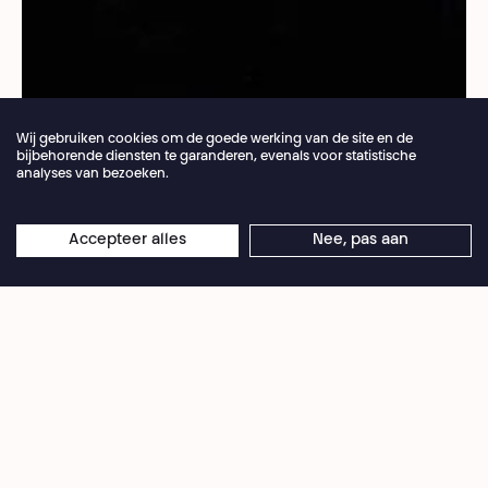
Wij gebruiken cookies om de goede werking van de site en de
bijbehorende diensten te garanderen, evenals voor statistische
analyses van bezoeken.
Jaarlijkse vakantie van de theaterbalie 04.07 >
Accepteer alles
Nee, pas aan
×
© Bernard Rosenberg
16.08.2026
Online reserveringen blijven 24/7 open
In 2017 ontving het Théâtre National het collectief
La Volte voor een opleiding in het genre van de
‘conférence gesticulée’, waarbij mensen in de
vorm van een politieke voorstelling publiekelijk
hun mening verkondigen.Vijftien personen met
verschillende achtergronden maakten een
conferentie over diverse thema’s op basis van