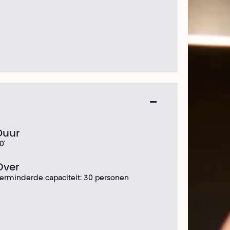
Duur
0'
Over
erminderde capaciteit: 30 personen