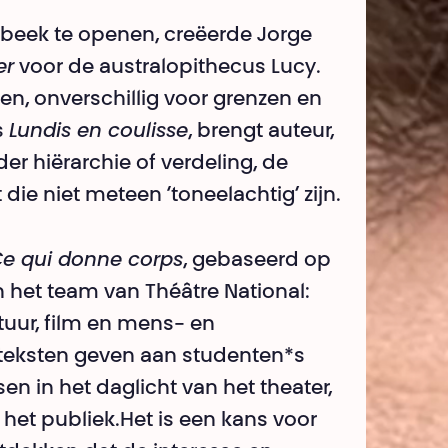
rbeek te openen, creëerde Jorge
er
voor de australopithecus Lucy.
ken, onverschillig voor grenzen en
s
Lundis en coulisse
, brengt auteur,
er hiërarchie of verdeling, de
ie niet meteen ‘toneelachtig’ zijn.
e qui donne corps
, gebaseerd op
n het team van Théâtre National:
atuur, film en mens- en
teksten geven aan studenten*s
n in het daglicht van het theater,
 het publiek.Het is een kans voor