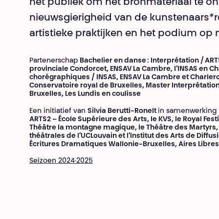
het publiek om het bronmateriaal te on
nieuwsgierigheid van de kunstenaars*r
artistieke praktijken en het podium op
Partenerschap
Bachelier en danse : Interprétation / A
provinciale Condorcet, ENSAV La Cambre, l’INSAS en Ch
chorégraphiques / INSAS, ENSAV La Cambre et Charler
Conservatoire royal de Bruxelles, Master Interprétation
Bruxelles, Les Lundis en coulisse
Een initiatief van
Silvia Berutti-Ronelt
in samenwerking
ARTS2 – École Supérieure des Arts, le KVS, le Royal Festi
Théâtre la montagne magique, le Théâtre des Martyrs, le
théâtrales de l’UCLouvain et l’Institut des Arts de Diffus
Écritures Dramatiques Wallonie-Bruxelles, Aires Libres,
Seizoen 2024·2025