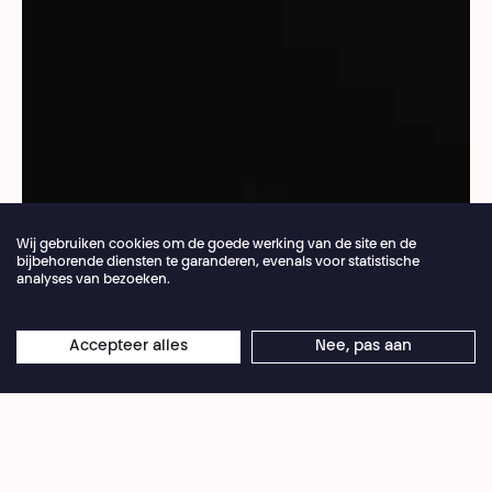
Wij gebruiken cookies om de goede werking van de site en de
bijbehorende diensten te garanderen, evenals voor statistische
analyses van bezoeken.
Jaarlijkse vakantie van de theaterbalie 04.07 >
Accepteer alles
Nee, pas aan
×
Frederic de Pontcharra
16.08.2026
Online reserveringen blijven 24/7 open
Dit is een metamorfose. Gringe, eeuwige helft van
de Casseurs Flowters en verbonden met het
eeuwige nu, trotseert alle verwachtingen met