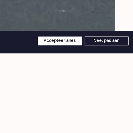
Droits réservés
Accepteer alles
Nee, pas aan
×
Théâtre National
Wallonie-Bruxelles
Émile Jacqmainlaan 111-115
1000 Brussel
BTW BE 0406 582 626
en