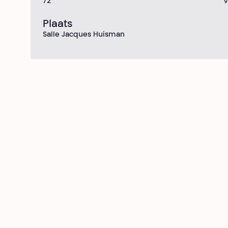
72'
V
Plaats
Salle Jacques Huisman