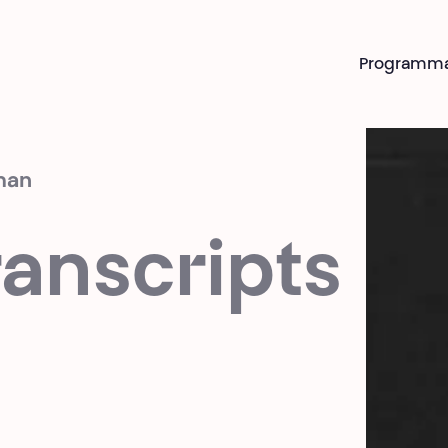
Programm
man
ranscripts