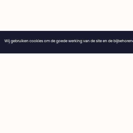
Wij gebruiken cookies om de goede werking van de site en de bijbehorend
Jaarlijkse vakantie van de theaterbalie 04.07 > 16.08.20
Ticketi
+32 2 20
Théâtre National
Wallonie-Bruxelles
billetter
dinsdag ›
14:00 › 18