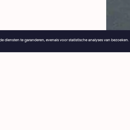
e diensten te garanderen, evenals voor statistische analyses van bezoeken.
26
Online reserveringen blijven 24/7 open
ng
Café National
3 53 03
8:00 › 15:30
ie@theatrenational.be
Bar National
 vrijdag
tijdens avondvoorstelling
:00