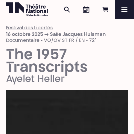
Rechercher
Agenda
Réserver e
Me
Théâtre National
Wallonie-Bruxelles
Festival des Libertés
Magazine
16 octobre 2025 → Salle Jacques Huisman
Documentaire • VO/OV ST FR / EN • 72’
Programme
The 1957
Transcripts
Ayelet Heller